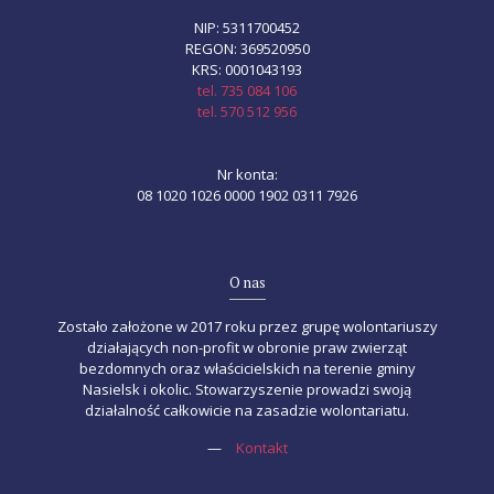
NIP: 5311700452
REGON: 369520950
KRS: 0001043193
tel. 735 084 106
tel. 570 512 956
Nr konta:
08 1020 1026 0000 1902 0311 7926
O nas
Zostało założone w 2017 roku przez grupę wolontariuszy
działających non-profit w obronie praw zwierząt
bezdomnych oraz właścicielskich na terenie gminy
Nasielsk i okolic. Stowarzyszenie prowadzi swoją
działalność całkowicie na zasadzie wolontariatu.
—
Kontakt