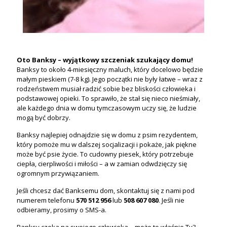
Oto Banksy – wyjątkowy szczeniak szukający domu!
Banksy to około 4-miesięczny maluch, który docelowo będzie
małym pieskiem (7-8 kg). Jego początki nie były łatwe – wraz z
rodzeństwem musiał radzić sobie bez bliskości człowieka i
podstawowej opieki. To sprawiło, że stał się nieco nieśmiały,
ale każdego dnia w domu tymczasowym uczy się, że ludzie
mogą być dobrzy.
Banksy najlepiej odnajdzie się w domu z psim rezydentem,
który pomoże mu w dalszej socjalizacji i pokaże, jak piękne
może być psie życie. To cudowny piesek, który potrzebuje
ciepła, cierpliwości i miłości – a w zamian odwdzięczy się
ogromnym przywiązaniem.
Jeśli chcesz dać Banksemu dom, skontaktuj się z nami pod
numerem telefonu
570 512 956
lub
508 607 080
. Jeśli nie
odbieramy, prosimy o SMS-a.
Banksy czeka na swojego człowieka – może to właśnie Ty?