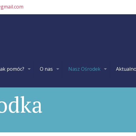
@gmail.com
Jak pomóc?
O nas
Nasz Ośrodek
Aktualno
odka