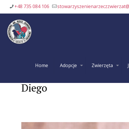
+48 735 084 106
stowarzyszenienarzeczzwierzat
Home
Adopcje
Zwierzęta
Diego