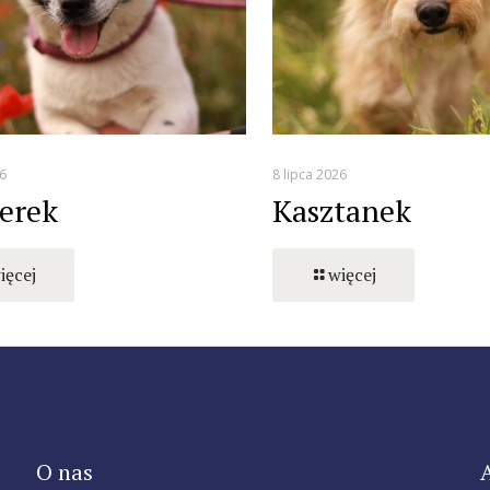
6
8 lipca 2026
erek
Kasztanek
ięcej
więcej
O nas