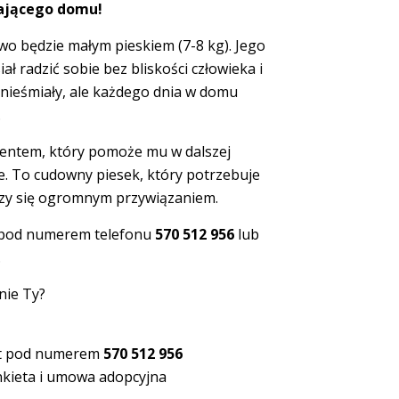
ającego domu!
wo będzie małym pieskiem (7-8 kg). Jego
ł radzić sobie bez bliskości człowieka i
o nieśmiały, ale każdego dnia w domu
.
ydentem, który pomoże mu w dalszej
cie. To cudowny piesek, który potrzebuje
ięczy się ogromnym przywiązaniem.
mi pod numerem telefonu
570 512 956
lub
.
nie Ty?
kt pod numerem
570 512 956
kieta i umowa adopcyjna