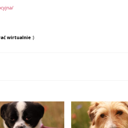
pcyjna/
ać wirtualnie
:)