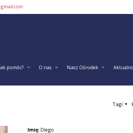
@gmail.com
Jak pomóc?
O nas
Nasz Ośrodek
Aktualno
Tagi
Imię:
Diego