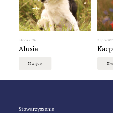
8 lipca 2026
8 lipca 202
Alusia
Kacp
więcej
w
Stowarzyszenie