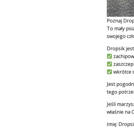
Poznaj Drop
To mały psia
swojego czł
Dropsik jest
zachipo
zaszczep
wkrótce c
Jest pogodny
tego potrzeb
Jeśli marzy
właśnie na C
Imię: Dropsi