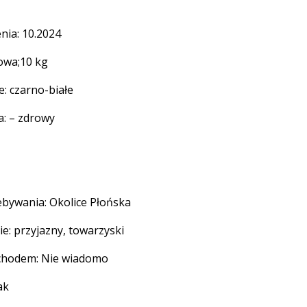
nia: 10.2024
owa;10 kg
: czarno-białe
a: – zdrowy
ebywania: Okolice Płońska
e: przyjazny, towarzyski
chodem: Nie wiadomo
ak