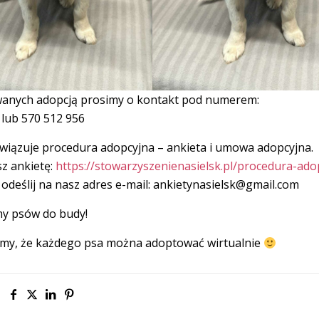
anych adopcją prosimy o kontakt pod numerem:
 lub 570 512 956
iązuje procedura adopcyjna – ankieta i umowa adopcyjna.
sz ankietę:
https://stowarzyszenienasielsk.pl/procedura-ado
odeślij na nasz adres e-mail: ankietynasielsk@gmail.com
y psów do budy!
my, że każdego psa można adoptować wirtualnie