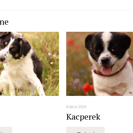
ane
8 lipca 2026
Kacperek