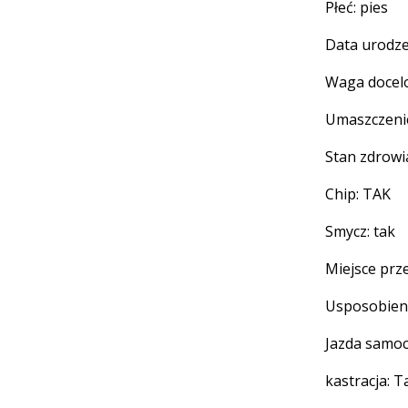
Płeć: pies
Data urodze
Waga docel
Umaszczenie
Stan zdrowi
Chip: TAK
Smycz: tak
Miejsce prz
Usposobieni
Jazda samo
kastracja: T