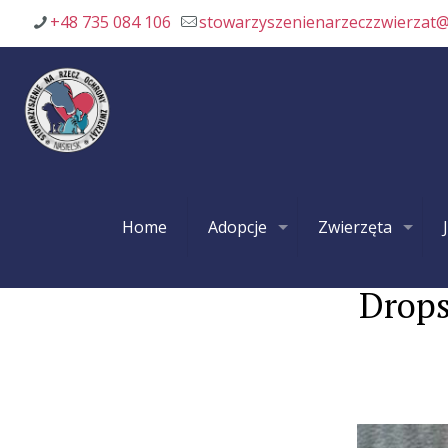
+48 735 084 106
stowarzyszenienarzeczzwierzat
Home
Adopcje
Zwierzęta
Drops