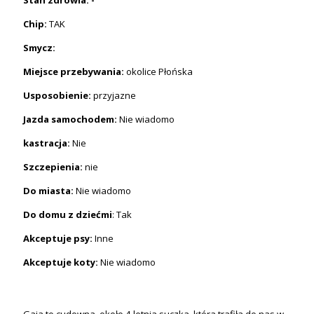
Chip:
TAK
Smycz:
Miejsce przebywania:
okolice Płońska
Usposobienie:
przyjazne
Jazda samochodem:
Nie wiadomo
kastracja:
Nie
Szczepienia:
nie
Do miasta:
Nie wiadomo
Do domu z dziećmi
: Tak
Akceptuje psy:
Inne
Akceptuje koty:
Nie wiadomo
Gaja to cudowna, około 4-letnia suczka, która trafiła do nas w