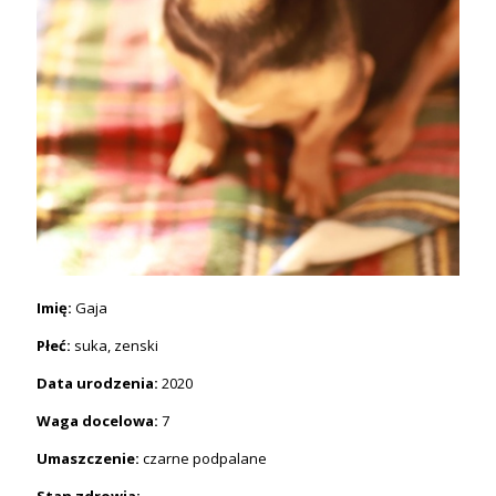
Imię:
Gaja
Płeć:
suka, zenski
Data urodzenia:
2020
Waga docelowa:
7
Umaszczenie:
czarne podpalane
Stan zdrowia: -