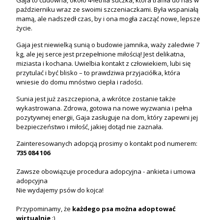
październiku wraz ze swoimi szczeniaczkami. Była wspaniałą
mamą, ale nadszedł czas, by i ona mogła zacząć nowe, lepsze
życie.
Gaja jest niewielką sunią o budowie jamnika, waży zaledwie 7
kg, ale jej serce jest przepełnione miłością! Jest delikatna,
miziasta i kochana. Uwielbia kontakt z człowiekiem, lubi się
przytulać i być blisko – to prawdziwa przyjaciółka, która
wniesie do domu mnóstwo ciepła i radości.
Sunia jest już zaszczepiona, a wkrótce zostanie także
wykastrowana. Zdrowa, gotowa na nowe wyzwania i pełna
pozytywnej energii, Gaja zasługuje na dom, który zapewni jej
bezpieczeństwo i miłość, jakiej dotąd nie zaznała.
Zainteresowanych adopcją prosimy o kontakt pod numerem:
735 084 106
Zawsze obowiązuje procedura adopcyjna - ankieta i umowa
adopcyjna
Nie wydajemy psów do kojca!
Przypominamy, że
każdego psa
można
adoptować
wirtualnie
:)