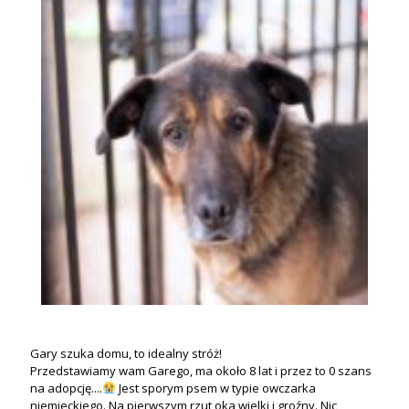
Gary szuka domu, to idealny stróż!
Przedstawiamy wam Garego, ma około 8 lat i przez to 0 szans
na adopcję....
Jest sporym psem w typie owczarka
niemieckiego. Na pierwszym rzut oka wielki i groźny. Nic