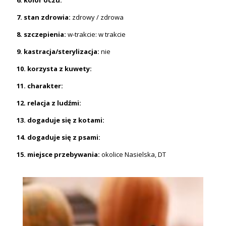
7. stan zdrowia:
zdrowy / zdrowa
8. szczepienia:
w-trakcie: w trakcie
9. kastracja/sterylizacja:
nie
10. korzysta z kuwety:
11. charakter:
12. relacja z ludźmi:
13. dogaduje się z kotami:
14. dogaduje się z psami:
15. miejsce przebywania:
okolice Nasielska, DT