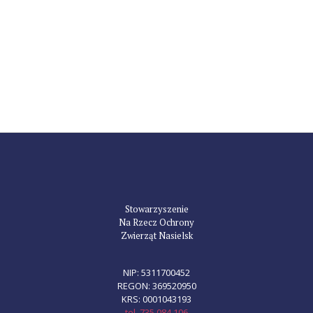
Stowarzyszenie
Na Rzecz Ochrony
Zwierząt Nasielsk
NIP: 5311700452
REGON: 369520950
KRS: 0001043193
tel. 735 084 106