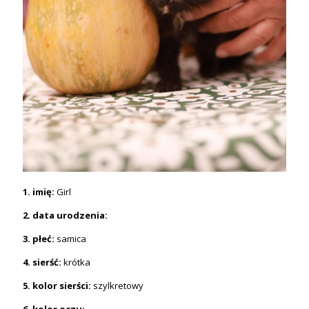
1. imię:
Girl
2. data urodzenia:
3. płeć:
samica
4. sierść:
krótka
5. kolor sierści:
szylkretowy
6. kolor oczu: