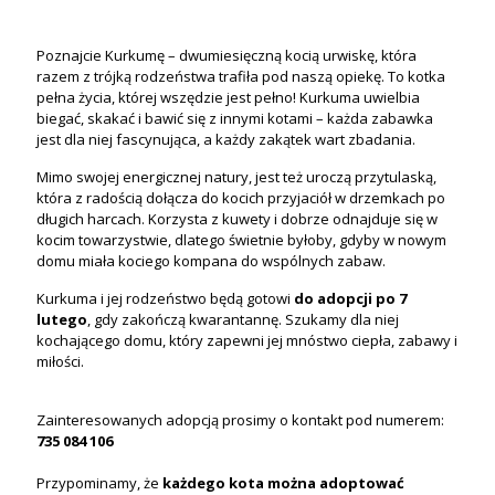
Poznajcie Kurkumę – dwumiesięczną kocią urwiskę, która
razem z trójką rodzeństwa trafiła pod naszą opiekę. To kotka
pełna życia, której wszędzie jest pełno! Kurkuma uwielbia
biegać, skakać i bawić się z innymi kotami – każda zabawka
jest dla niej fascynująca, a każdy zakątek wart zbadania.
Mimo swojej energicznej natury, jest też uroczą przytulaską,
która z radością dołącza do kocich przyjaciół w drzemkach po
długich harcach. Korzysta z kuwety i dobrze odnajduje się w
kocim towarzystwie, dlatego świetnie byłoby, gdyby w nowym
domu miała kociego kompana do wspólnych zabaw.
Kurkuma i jej rodzeństwo będą gotowi
do adopcji po 7
lutego
, gdy zakończą kwarantannę. Szukamy dla niej
kochającego domu, który zapewni jej mnóstwo ciepła, zabawy i
miłości.
Zainteresowanych adopcją prosimy o kontakt pod numerem:
735 084 106
Przypominamy, że
każdego kota
można
adoptować