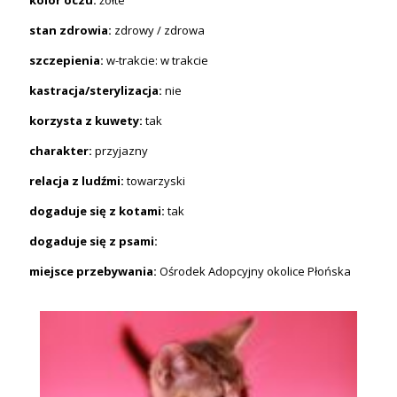
stan zdrowia:
zdrowy / zdrowa
szczepienia:
w-trakcie: w trakcie
kastracja/sterylizacja:
nie
korzysta z kuwety:
tak
charakter:
przyjazny
relacja z ludźmi:
towarzyski
dogaduje się z kotami:
tak
dogaduje się z psami:
miejsce przebywania:
Ośrodek Adopcyjny okolice Płońska