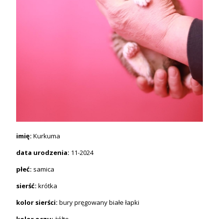
imię:
Kurkuma
data urodzenia:
11-2024
płeć:
samica
sierść:
krótka
kolor sierści:
bury pręgowany białe łapki
kolor oczu:
żółte