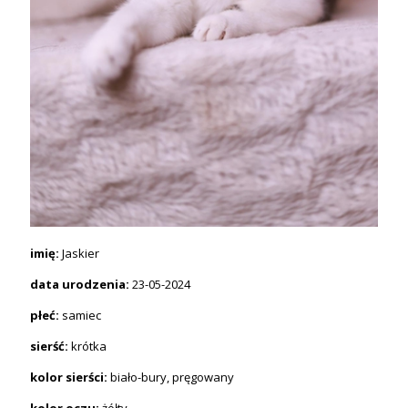
imię:
Jaskier
data urodzenia:
23-05-2024
płeć:
samiec
sierść:
krótka
kolor sierści:
biało-bury, pręgowany
kolor oczu:
żółty