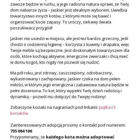
zawsze będzie w ruchu, a jego radosna natura sprawi, że Twój
dom nabierze życia – Jaskier jest idealnym wyborem. Uwielbia
towarzystwo innych kotów, z którymi może się bawić i
organizować kocie zapasy. To uroczy, ciekawy świata
poszukiwacz przygód!
Jaskier nie usiedzi w miejscu, ale jest też bardzo grzeczny, jeśli
chodzi o codzienną higienę – korzysta z kuwety i drapaka, więc
Twoje meble są bezpieczne. Jest doskonałym towarzyszem dla
osób, które kochają aktywne, energiczne zwierzaki i chcą mieć
w domu kogoś, kto nigdy nie pozwoli się nudzić.
Ma pół roku, jest zdrowy, zaszczepiony, odrobaczony,
wykastrowany i zachipowany. Jaskier czeka na dom pełen
miłości, w którym jego energiczna i zabawowa natura będzie w
pełni doceniona. To kot, który wypełni Twój dzień radością i
dynamiką – pozwól mu dołączyć do Twojej rodziny!
Zobaczycie kociaki na nagraniach pod linkami:
piątka
i
5
kociaków
Zainteresowanych adopcją prosimy o kontakt pod numerem:
735 084 106
Przypominamy, że
każdego kota
można
adoptować