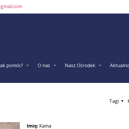
@gmail.com
Jak pomóc?
O nas
Nasz Ośrodek
Aktualno
Tagi
Imię:
Kama