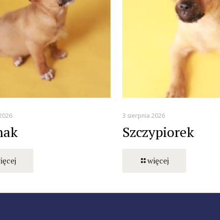
 2026
3 sierpnia 2026
nak
Szczypiorek
ięcej
więcej