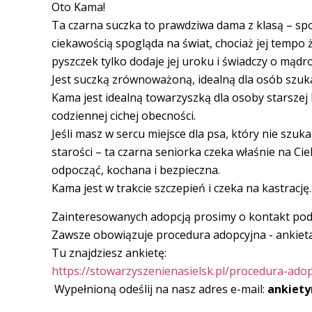
Oto Kama!
Ta czarna suczka to prawdziwa dama z klasą – spoko
ciekawością spogląda na świat, chociaż jej tempo życ
pyszczek tylko dodaje jej uroku i świadczy o mądro
Jest suczką zrównoważoną, idealną dla osób szuka
Kama jest idealną towarzyszką dla osoby starszej
codziennej cichej obecności.
Jeśli masz w sercu miejsce dla psa, który nie szu
starości – ta czarna seniorka czeka właśnie na Cie
odpocząć, kochana i bezpieczna.
Kama jest w trakcie szczepień i czeka na kastrację.
Zainteresowanych adopcją prosimy o kontakt p
Zawsze obowiązuje procedura adopcyjna - ankiet
Tu znajdziesz ankietę:
https://stowarzyszenienasielsk.pl/procedura-ado
Wypełnioną odeślij na nasz adres e-mail:
ankiety