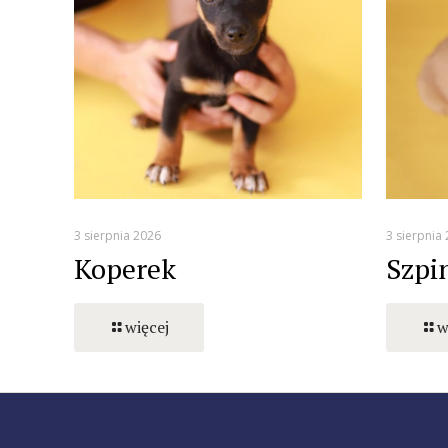
3 sierpnia 2026
3 sierpnia
Koperek
Szpi
więcej
w