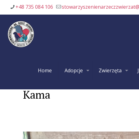
+48 735 084 106
stowarzyszenienarzeczzwierzat
Home
Adopcje
Zwierzęta
Kama