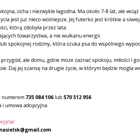
jna, cicha i niezwykle łagodna. Ma około 7-8 lat, ale wciąż
ia jest już nieco wolniejsze. Jej futerko jest krótkie a siwie
ści, którą zdobyła przez lata.
jących towarzystwa, a nie wulkanu energii.
 lub spokojnej rodziny, która szuka psa do wspólnego wypoc
ka przygód, ale domu, gdzie może zaznać spokoju, miłości i g
bie. Daj jej szansę na drugie życie, w którym będzie mogła w
od numerem
735 084 106
lub
570 512 956
a i umowa adopcyjna
pcyjna/
nasielsk@gmail.com