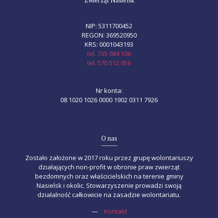
Zwierząt Nasielsk
NIP: 5311700452
REGON: 369520950
KRS: 0001043193
tel. 735 084 106
tel. 570 512 956
Nr konta:
08 1020 1026 0000 1902 0311 7926
O nas
Zostało założone w 2017 roku przez grupę wolontariuszy
działających non-profit w obronie praw zwierząt
bezdomnych oraz właścicielskich na terenie gminy
Nasielsk i okolic. Stowarzyszenie prowadzi swoją
działalność całkowicie na zasadzie wolontariatu.
—
Kontakt