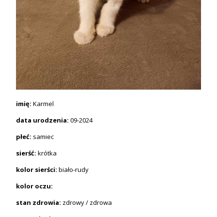
imię:
Karmel
data urodzenia:
09-2024
płeć:
samiec
sierść:
krótka
kolor sierści:
biało-rudy
kolor oczu:
stan zdrowia:
zdrowy / zdrowa