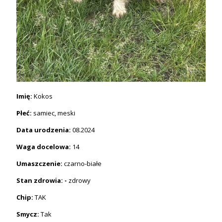
Imię:
Kokos
Płeć:
samiec, meski
Data urodzenia:
08.2024
Waga docelowa:
14
Umaszczenie:
czarno-białe
Stan zdrowia: -
zdrowy
Chip:
TAK
Smycz:
Tak