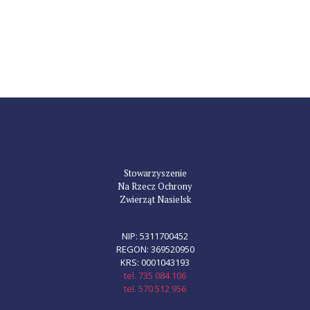
Stowarzyszenie
Na Rzecz Ochrony
Zwierząt Nasielsk
NIP: 5311700452
REGON: 369520950
KRS: 0001043193
tel. 735 084 106
tel. 570 512 956