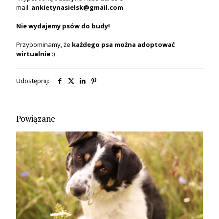
mail:
ankietynasielsk@gmail.com
Nie wydajemy psów do budy!
Przypominamy, że
każdego psa
można
adoptować
wirtualnie
:)
Udostępnij:
Powiązane