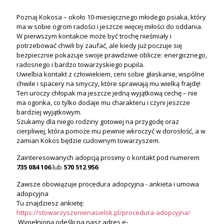
Poznaj Kokosa – około 10-miesięcznego młodego psiaka, który
ma w sobie ogrom radości i jeszcze więcej miłości do oddania.
W pierwszym kontakcie może być trochę nieśmiały i
potrzebować chwili by zaufać, ale kiedy już poczuje się
bezpiecznie pokazuje swoje prawdziwe oblicze: energicznego,
radosnego i bardzo towarzyskiego pupila.
Uwielbia kontakt z człowiekiem, ceni sobie głaskanie, wspólne
chwile i spacery na smyczy, które sprawiają mu wielką frajdę!
Ten uroczy chłopak ma jeszcze jedną wyjątkową cechę – nie
ma ogonka, co tylko dodaje mu charakteru i czyni jeszcze
bardziej wyjątkowym.
Szukamy dla niego rodziny gotowej na przygodę oraz
cierpliwej, która pomoże mu pewnie wkroczyć w dorosłość, a w
zamian Kokos będzie cudownym towarzyszem.
Zainteresowanych adopcją prosimy o kontakt pod numerem
735 084 106
lub
570 512 956
Zawsze obowiązuje procedura adopcyjna - ankieta i umowa
adopcyjna
Tu znajdziesz ankietę:
https://stowarzyszenienasielsk.pl/procedura-adopcyjna/
Wypełnioną odeślij na nasz adres e-