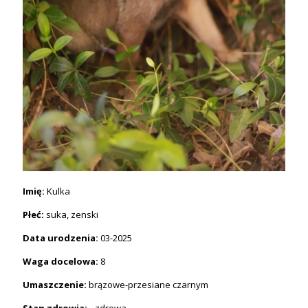
Imię:
Kulka
Płeć:
suka, zenski
Data urodzenia:
03-2025
Waga docelowa:
8
Umaszczenie:
brązowe-przesiane czarnym
Stan zdrowia: -
zdrowa