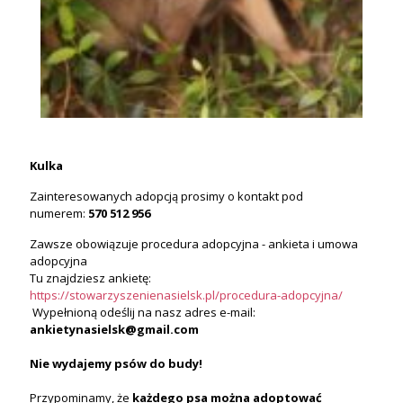
Kulka
Zainteresowanych adopcją prosimy o kontakt pod
numerem:
570 512 956
Zawsze obowiązuje procedura adopcyjna - ankieta i umowa
adopcyjna
Tu znajdziesz ankietę:
https://stowarzyszenienasielsk.pl/procedura-adopcyjna/
Wypełnioną odeślij na nasz adres e-mail:
ankietynasielsk@gmail.com
Nie wydajemy psów do budy!
Przypominamy, że
każdego psa
można
adoptować