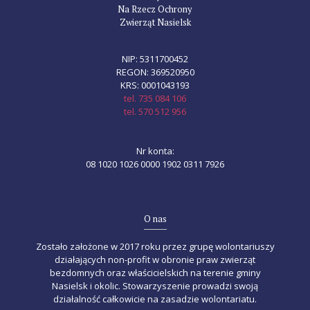
Na Rzecz Ochrony
Zwierząt Nasielsk
NIP: 5311700452
REGON: 369520950
KRS: 0001043193
tel. 735 084 106
tel. 570 512 956
Nr konta:
08 1020 1026 0000 1902 0311 7926
O nas
Zostało założone w 2017 roku przez grupę wolontariuszy
działających non-profit w obronie praw zwierząt
bezdomnych oraz właścicielskich na terenie gminy
Nasielsk i okolic. Stowarzyszenie prowadzi swoją
działalność całkowicie na zasadzie wolontariatu.