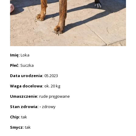
Imię:
Loka
Płeć:
Suczka
Data urodzenia:
05.2023
Waga docelowa:
ok. 20 kg
Umaszczenie:
rude pręgowane
Stan zdrowia: -
zdrowy
Chip:
tak
Smycz:
tak