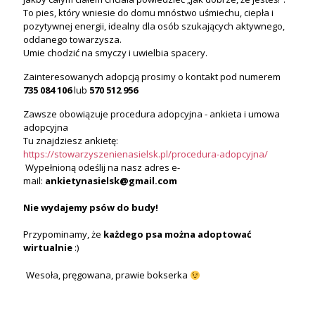
To pies, który wniesie do domu mnóstwo uśmiechu, ciepła i
pozytywnej energii, idealny dla osób szukających aktywnego,
oddanego towarzysza.
Umie chodzić na smyczy i uwielbia spacery.
Zainteresowanych adopcją prosimy o kontakt pod numerem
735 084 106
lub
570 512 956
Zawsze obowiązuje procedura adopcyjna - ankieta i umowa
adopcyjna
Tu znajdziesz ankietę:
https://stowarzyszenienasielsk.pl/procedura-adopcyjna/
Wypełnioną odeślij na nasz adres e-
mail:
ankietynasielsk@gmail.com
Nie wydajemy psów do budy!
Przypominamy, że
każdego psa
można
adoptować
wirtualnie
:)
Wesoła, pręgowana, prawie bokserka