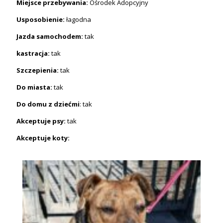
Miejsce przebywania:
Ośrodek Adopcyjny
Usposobienie:
łagodna
Jazda samochodem:
tak
kastracja:
tak
Szczepienia:
tak
Do miasta:
tak
Do domu z dziećmi
: tak
Akceptuje psy:
tak
Akceptuje koty: