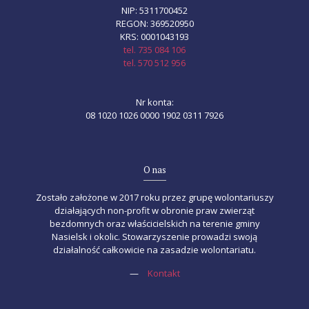
NIP: 5311700452
REGON: 369520950
KRS: 0001043193
tel. 735 084 106
tel. 570 512 956
Nr konta:
08 1020 1026 0000 1902 0311 7926
O nas
Zostało założone w 2017 roku przez grupę wolontariuszy
działających non-profit w obronie praw zwierząt
bezdomnych oraz właścicielskich na terenie gminy
Nasielsk i okolic. Stowarzyszenie prowadzi swoją
działalność całkowicie na zasadzie wolontariatu.
—
Kontakt