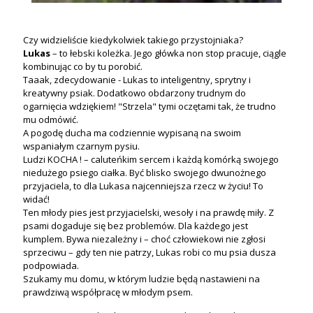
Czy widzieliście kiedykolwiek takiego przystojniaka?
Lukas
– to łebski koleżka. Jego główka non stop pracuje, ciągle
kombinując co by tu porobić.
Taaak, zdecydowanie - Lukas to inteligentny, sprytny i
kreatywny psiak. Dodatkowo obdarzony trudnym do
ogarnięcia wdziękiem! "Strzela" tymi oczętami tak, że trudno
mu odmówić.
A pogodę ducha ma codziennie wypisaną na swoim
wspaniałym czarnym pysiu.
Ludzi KOCHA ! – caluteńkim sercem i każdą komórką swojego
niedużego psiego ciałka. Być blisko swojego dwunożnego
przyjaciela, to dla Lukasa najcenniejsza rzecz w życiu! To
widać!
Ten młody pies jest przyjacielski, wesoły i na prawdę miły. Z
psami dogaduje się bez problemów. Dla każdego jest
kumplem. Bywa niezależny i – choć człowiekowi nie zgłosi
sprzeciwu – gdy ten nie patrzy, Lukas robi co mu psia dusza
podpowiada.
Szukamy mu domu, w którym ludzie będą nastawieni na
prawdziwą współpracę w młodym psem.