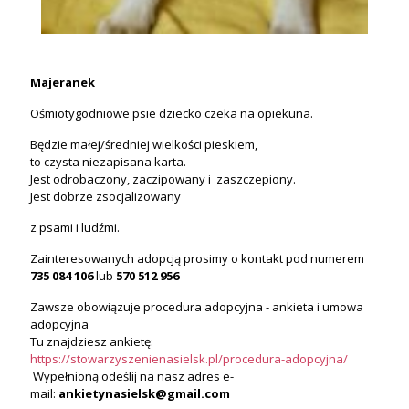
Majeranek
Ośmiotygodniowe psie dziecko czeka na opiekuna.
Będzie małej/średniej wielkości pieskiem,
to czysta niezapisana karta.
Jest odrobaczony, zaczipowany i zaszczepiony.
Jest dobrze zsocjalizowany
z psami i ludźmi.
Zainteresowanych adopcją prosimy o kontakt pod numerem
735 084 106
lub
570 512 956
Zawsze obowiązuje procedura adopcyjna - ankieta i umowa
adopcyjna
Tu znajdziesz ankietę:
https://stowarzyszenienasielsk.pl/procedura-adopcyjna/
Wypełnioną odeślij na nasz adres e-
mail:
ankietynasielsk@gmail.com