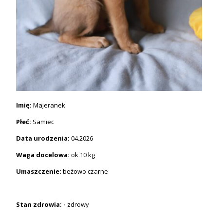
Imię:
Majeranek
Płeć:
Samiec
Data urodzenia:
04.2026
Waga docelowa:
ok.10 kg
Umaszczenie:
beżowo czarne
Stan zdrowia: -
zdrowy