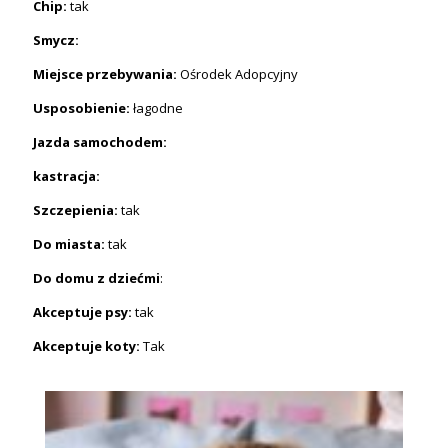
Chip:
tak
Smycz:
Miejsce przebywania:
Ośrodek Adopcyjny
Usposobienie:
łagodne
Jazda samochodem:
kastracja:
Szczepienia:
tak
Do miasta:
tak
Do domu z dziećmi
:
Akceptuje psy:
tak
Akceptuje koty:
Tak