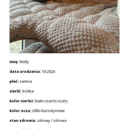
imię:
Molly
data urodzenia:
10-2024
płeć:
samica
sierść:
krótka
kolor sierści:
biało-czarno-szary
kolor oczu:
żółto-bursztynowe
stan zdrowia:
zdrowy / zdrowa