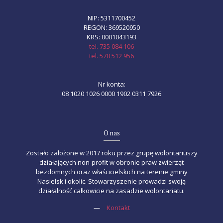
NIP: 5311700452
REGON: 369520950
KRS: 0001043193
tel. 735 084 106
tel. 570 512 956
Nr konta:
08 1020 1026 0000 1902 0311 7926
O nas
Zostało założone w 2017 roku przez grupę wolontariuszy
działających non-profit w obronie praw zwierząt
bezdomnych oraz właścicielskich na terenie gminy
Nasielsk i okolic. Stowarzyszenie prowadzi swoją
działalność całkowicie na zasadzie wolontariatu.
—
Kontakt