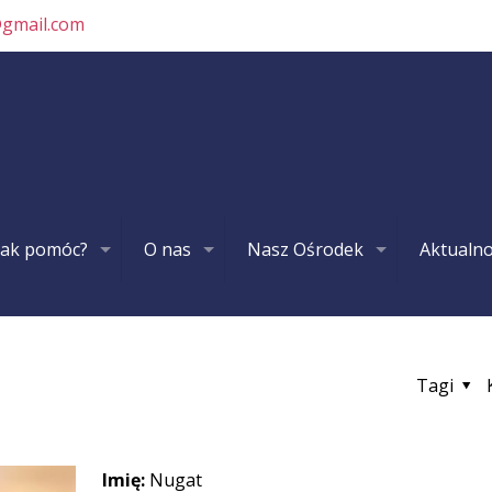
@gmail.com
Jak pomóc?
O nas
Nasz Ośrodek
Aktualno
Tagi
Imię:
Nugat