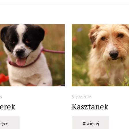
6
8 lipca 2026
erek
Kasztanek
ięcej
więcej