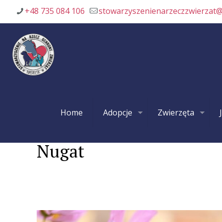
+48 735 084 106
stowarzyszenienarzeczzwierzat
Home
Adopcje
Zwierzęta
Nugat