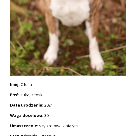
Imię:
Ofelia
Płeć:
suka, zenski
Data urodzenia:
2021
Waga docelowa:
30
Umaszczenie:
szylkretowa z białym
Stan zdrowia: -
zdrowa