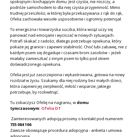
spokojnym i kochającym domu. Jest czysta, nie niszczy, a
podróże samochodem to dla niej czysta przyjemność. Mimo
trudnej przeszłości, w której była przekazywana z rąk do rąk,
Ofelia zachowała wesołe usposobienie i ogromny potencjał.
To energiczna i towarzyska suczka, która wciąż uczy się
panować nad emocjami i wyciszać w nowych sytuacjach.
Potrafi skakać z radości, dlatego potrzebuje opiekuna, który
pokaże jej granice i zapewni stabilność. Choć lubi zabawę, nie z
każdym psem się dogaduje i czasami broni zasobów – jeżeli
miałaby zamieszkać z innym psem to tylko pod okiem
doświadczonego opiekuna.
Ofelia jest już zaszczepiona i wykastrowana, gotowa na nowy
rozdział w życiu. Szukamy dla niej rodziny bez małych dzieci,
która zapewni jej cierpliwość, miłość i wsparcie, jakiego
potrzebuje, by rozkwitnąć.
Tu zobaczysz Ofelię na nagraniu, w
domu
tymczasowym:
Ofelia DT
Zainteresowanych adopcją prosimy o kontakt pod numerem
735 084 106
Zawsze obowiązuje procedura adopcyjna - ankieta i umowa
adopcyjna