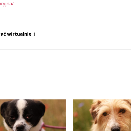
pcyjna/
ać wirtualnie
:)