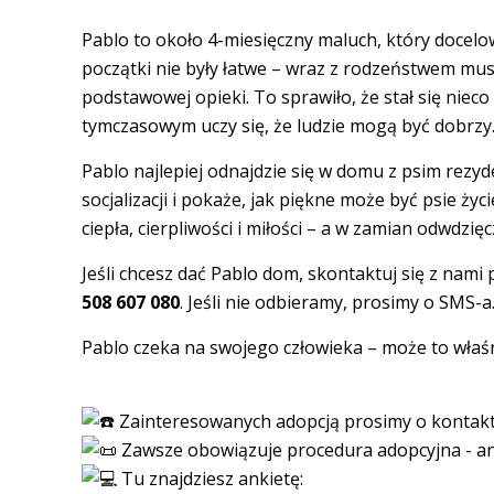
Pablo to około 4-miesięczny maluch, który docelo
początki nie były łatwe – wraz z rodzeństwem musia
podstawowej opieki. To sprawiło, że stał się niec
tymczasowym uczy się, że ludzie mogą być dobrzy
Pablo najlepiej odnajdzie się w domu z psim rezy
socjalizacji i pokaże, jak piękne może być psie ży
ciepła, cierpliwości i miłości – a w zamian odwdz
Jeśli chcesz dać Pablo dom, skontaktuj się z na
508 607 080
. Jeśli nie odbieramy, prosimy o SMS-a
Pablo czeka na swojego człowieka – może to właś
Zainteresowanych adopcją prosimy o konta
Zawsze obowiązuje procedura adopcyjna - an
Tu znajdziesz ankietę: