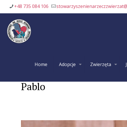
+48 735 084 106
stowarzyszenienarzeczzwierzat
Home
Adopcje
Zwierzęta
Pablo