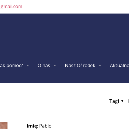
@gmail.com
Jak pomóc?
O nas
Nasz Ośrodek
Aktualno
Tagi
Imię:
Pablo