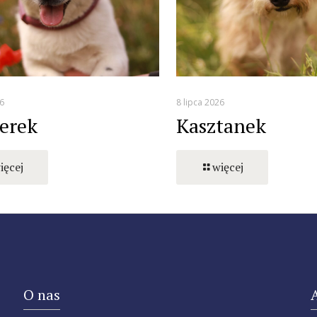
6
8 lipca 2026
erek
Kasztanek
ięcej
więcej
O nas