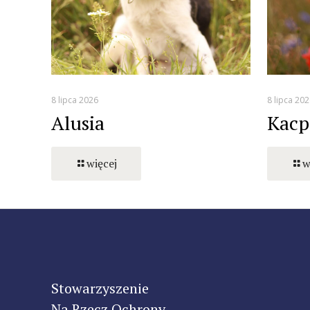
8 lipca 2026
8 lipca 202
Alusia
Kacp
więcej
w
Stowarzyszenie
Na Rzecz Ochrony