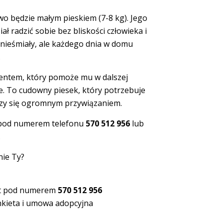
wo będzie małym pieskiem (7-8 kg). Jego
ł radzić sobie bez bliskości człowieka i
o nieśmiały, ale każdego dnia w domu
.
dentem, który pomoże mu w dalszej
cie. To cudowny piesek, który potrzebuje
ięczy się ogromnym przywiązaniem.
mi pod numerem telefonu
570 512 956
lub
.
nie Ty?
kt pod numerem
570 512 956
kieta i umowa adopcyjna