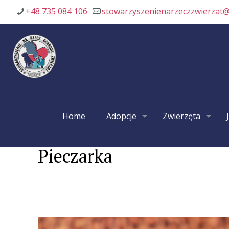
+48 735 084 106
stowarzyszenienarzeczzwierzat
Home
Adopcje
Zwierzęta
Pieczarka