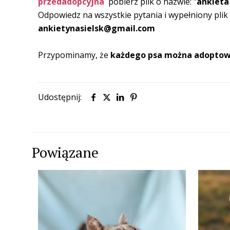
przedadopcyjna
pobierz plik o nazwie: "
ankieta
Odpowiedz na wszystkie pytania i wypełniony plik 
ankietynasielsk@gmail.com
Przypominamy, że
każdego psa
można
adoptow
Udostępnij:
Powiązane