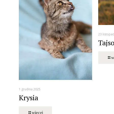
23 listopa
Tajs
w
1 grudnia 2025
Krysia
więcej