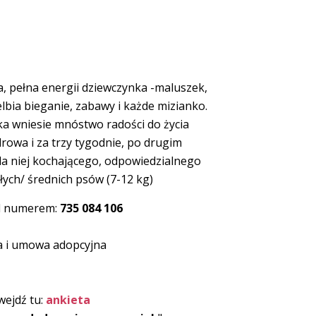
, pełna energii dziewczynka -maluszek,
lbia bieganie, zabawy i każde mizianko.
ka wniesie mnóstwo radości do życia
rowa i za trzy tygodnie, po drugim
la niej kochającego, odpowiedzialnego
ych/ średnich psów (7-12 kg)
od numerem:
735 084 106
a i umowa adopcyjna
wejdź tu:
ankieta