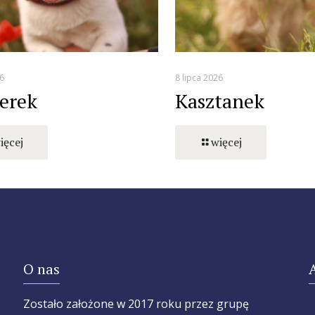
6
8 lipca 2026
erek
Kasztanek
ięcej
więcej
O nas
Zostało założone w 2017 roku przez grupę