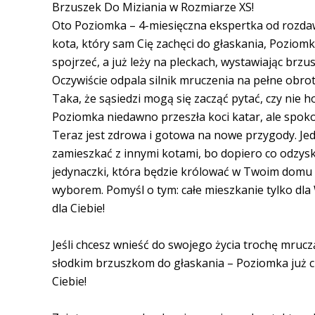
Brzuszek Do Miziania w Rozmiarze XS!
Oto Poziomka – 4-miesięczna ekspertka od rozdawa
kota, który sam Cię zachęci do głaskania, Poziomk
spojrzeć, a już leży na pleckach, wystawiając brzus
Oczywiście odpala silnik mruczenia na pełne obro
Taka, że sąsiedzi mogą się zacząć pytać, czy nie
Poziomka niedawno przeszła koci katar, ale spokojn
Teraz jest zdrowa i gotowa na nowe przygody. Je
zamieszkać z innymi kotami, bo dopiero co odzyska
jedynaczki, która będzie królować w Twoim domu 
wyborem. Pomyśl o tym: całe mieszkanie tylko dla
dla Ciebie!
Jeśli chcesz wnieść do swojego życia trochę mrucz
słodkim brzuszkom do głaskania – Poziomka już 
Ciebie!