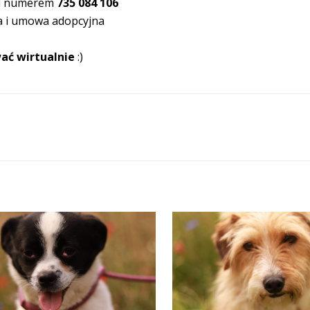
od numerem
735 084 106
a i umowa adopcyjna
ać wirtualnie
:)