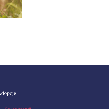
Adopcje
—
Psy do adopcji