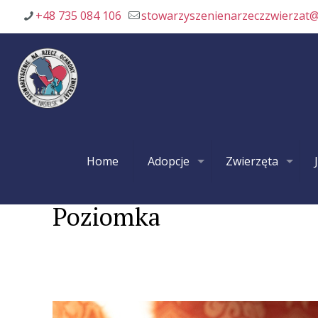
+48 735 084 106
stowarzyszenienarzeczzwierzat
Home
Adopcje
Zwierzęta
Poziomka