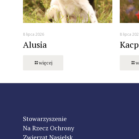
8 lipca 2026
8 lipca 202
Alusia
Kacp
więcej
w
Stowarzyszenie
Na Rzecz Ochrony
Zwierząt Nasielsk