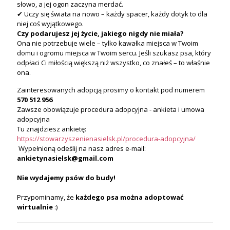
słowo, a jej ogon zaczyna merdać.
✔ Uczy się świata na nowo – każdy spacer, każdy dotyk to dla
niej coś wyjątkowego.
Czy podarujesz jej życie, jakiego nigdy nie miała?
Ona nie potrzebuje wiele – tylko kawałka miejsca w Twoim
domu i ogromu miejsca w Twoim sercu. Jeśli szukasz psa, który
odpłaci Ci miłością większą niż wszystko, co znałeś – to właśnie
ona.
Zainteresowanych adopcją prosimy o kontakt pod numerem
570 512 956
Zawsze obowiązuje procedura adopcyjna - ankieta i umowa
adopcyjna
Tu znajdziesz ankietę:
https://stowarzyszenienasielsk.pl/procedura-adopcyjna/
Wypełnioną odeślij na nasz adres e-mail:
ankietynasielsk@gmail.com
Nie wydajemy psów do budy!
Przypominamy, że
każdego psa
można
adoptować
wirtualnie
:)