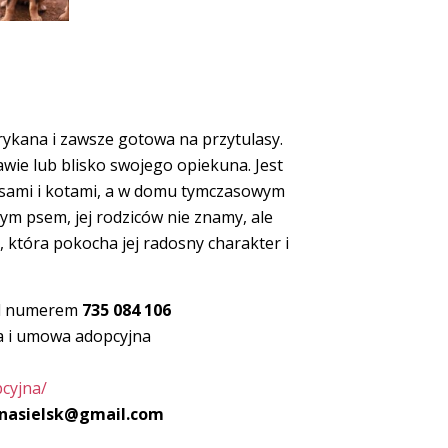
brykana i zawsze gotowa na przytulasy.
awie lub blisko swojego opiekuna. Jest
psami i kotami, a w domu tymczasowym
żym psem, jej rodziców nie znamy, ale
, która pokocha jej radosny charakter i
od numerem
735 084 106
a i umowa adopcyjna
pcyjna/
nasielsk@gmail.com