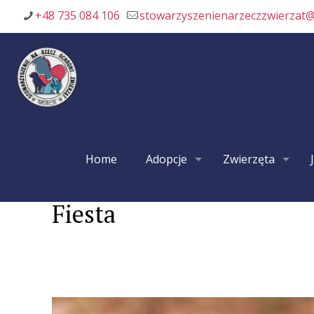
+48 735 084 106
stowarzyszenienarzeczzwierzat
Home
Adopcje
Zwierzęta
Fiesta