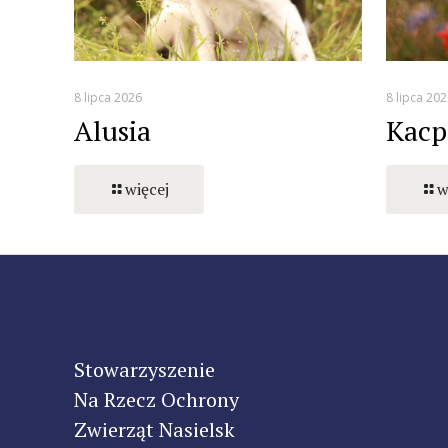
8 lipca 2026
8 lipca 202
Alusia
Kacp
więcej
w
Stowarzyszenie
Na Rzecz Ochrony
Zwierząt Nasielsk