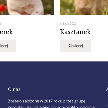
6
8 lipca 2026
erek
Kasztanek
ięcej
więcej
O nas
Zostało założone w 2017 roku przez grupę
wolontariuszy działających non-profit w obronie