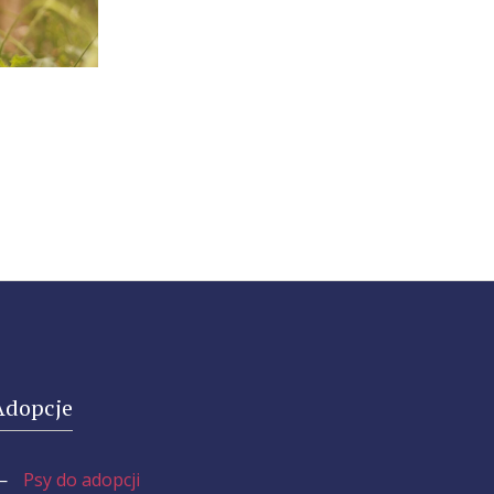
Adopcje
—
Psy do adopcji