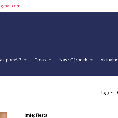
@gmail.com
Jak pomóc?
O nas
Nasz Ośrodek
Aktualno
Tagi
Imię:
Fiesta