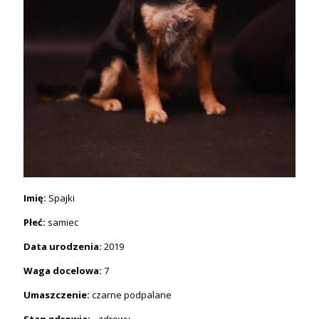
Imię:
Spajki
Płeć:
samiec
Data urodzenia:
2019
Waga docelowa:
7
Umaszczenie:
czarne podpalane
Stan zdrowia: -
zdrowy