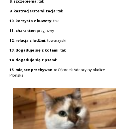
8. szczepienia:
tak
9. kastracja/sterylizacja:
tak
10. korzysta z kuwety:
tak
11. charakter:
przyjazny
12. relacja z ludźmi:
towarzyski
13. dogaduje się z kotami:
tak
14. dogaduje się z psami:
15. miejsce przebywania:
Ośrodek Adopcyjny okolice
Płońska