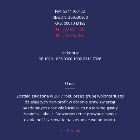
NIP: 5311700452
REGON: 369520950
KRS: 0001043193
tel. 735 084 106
tel. 570 512 956
Nr konta:
08 1020 1026 0000 1902 0311 7926
O nas
Zostało założone w 2017 roku przez grupę wolontariuszy
działających non-profit w obronie praw zwierząt
bezdomnych oraz właścicielskich na terenie gminy
Nasielsk i okolic. Stowarzyszenie prowadzi swoją
działalność całkowicie na zasadzie wolontariatu.
—
Kontakt