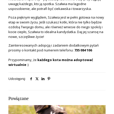
uwagę każdego, kto ją spotka. Szałwia ma łagodne
usposobienie, ale potrafi być ciekawska i towarzyska.
Poza pięknym wyglądem, Szałwia jest w pełni gotowa na nowy
etap w swoim życiu. Jeśli szukasz kotki, która nie tylko będzie
ozdobą Twojego domu, ale również wniesie do niego spokój i
kocie ciepło, Szałwia to idealna kandydatka. Daj jej szansę na
nowe, szczęśliwe życie!
Zainteresowanych adopcją i zadaniem dodatkowym pytań
prosimy o kontakt pod numerem telefonu:
735 084 106
Przypominamy, że
każdego kota
można
adoptować
wirtualnie
:)
Udostępnij:
Powiązane