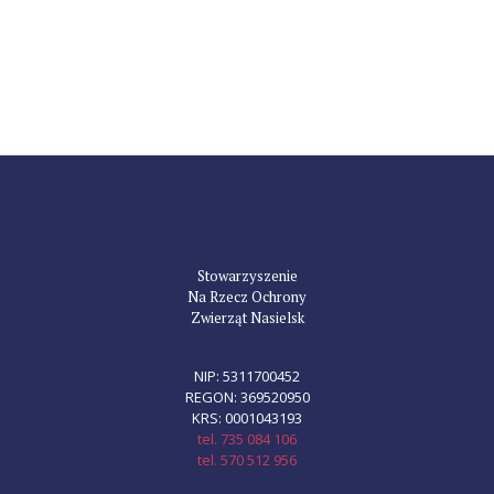
Stowarzyszenie
Na Rzecz Ochrony
Zwierząt Nasielsk
NIP: 5311700452
REGON: 369520950
KRS: 0001043193
tel. 735 084 106
tel. 570 512 956