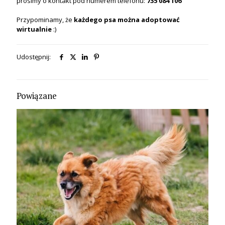
prosimy o kontakt pod numerem telefonu:
735 084 106
Przypominamy, że
każdego psa
można
adoptować
wirtualnie
:)
Udostępnij:
Powiązane