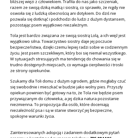
bliższej więzi z człowiekiem. Trafiła do nas jako szczeniak,
razem ze swoją dziką matką i siostrą, co sprawiło, że nigdy nie
oswoiła się z ludzką obecnością ani dotykiem. Do dziś nie
pozwala się dotknąć i podchodzi do ludzi z dużym dystansem,
pozostając psem wyjątkowo niezależnym.
Tola jest bardzo związana ze swoją siostrą Lolą, a ich więź jest
wyjątkowo silna. Towarzystwo siostry daje jej poczucie
bezpieczeństwa, dzięki czemu lepiej radzi sobie w codziennym
życiu. Jest psem szczekliwym, który boi się niemal wszystkiego.
W sytuacjach stresujących ma tendencję do chowania się w
trudno dostępnych miejscach, co wymaga cierpliwości i troski
ze strony opiekunów.
Szukamy dla Toli domu z dużym ogrodem, gdzie mogłaby czuć
się swobodnie i mieszkać w budzie jako wolny pies. Przyszły
opiekun powinien być gotowy na to, że Tola nie będzie psem
przywiązanym do człowieka, a jej dzika natura pozostanie
niezmienna. To propozycja dla osób, które doceniają
niezależność psa i są w stanie stworzyć jej bezpieczne,
spokojne warunki życia.
Zainteresowanych adopcją i zadaniem dodatkowym pytań