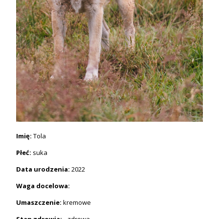
Imię:
Tola
Płeć:
suka
Data urodzenia:
2022
Waga docelowa:
Umaszczenie:
kremowe
Stan zdrowia: -
zdrowa