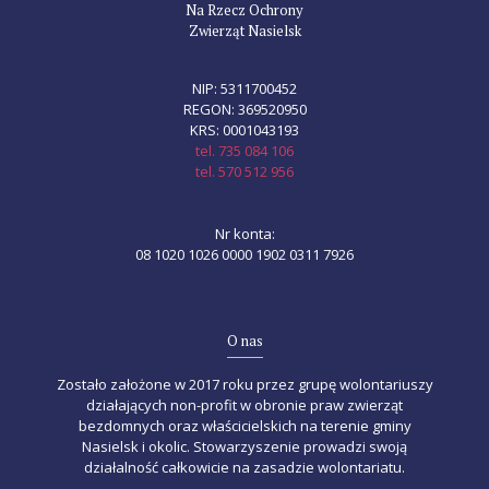
Na Rzecz Ochrony
Zwierząt Nasielsk
NIP: 5311700452
REGON: 369520950
KRS: 0001043193
tel. 735 084 106
tel. 570 512 956
Nr konta:
08 1020 1026 0000 1902 0311 7926
O nas
Zostało założone w 2017 roku przez grupę wolontariuszy
działających non-profit w obronie praw zwierząt
bezdomnych oraz właścicielskich na terenie gminy
Nasielsk i okolic. Stowarzyszenie prowadzi swoją
działalność całkowicie na zasadzie wolontariatu.