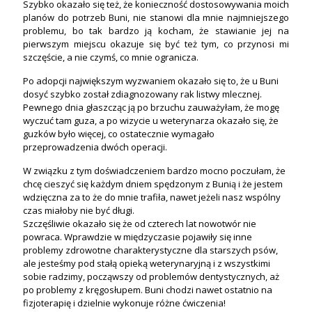
Szybko okazało się też, że konieczność dostosowywania moich
planów do potrzeb Buni, nie stanowi dla mnie najmniejszego
problemu, bo tak bardzo ją kocham, że stawianie jej na
pierwszym miejscu okazuje się być też tym, co przynosi mi
szczęście, a nie czymś, co mnie ogranicza.
Po adopcji największym wyzwaniem okazało się to, że u Buni
dosyć szybko został zdiagnozowany rak listwy mlecznej.
Pewnego dnia głaszcząc ją po brzuchu zauważyłam, że mogę
wyczuć tam guza, a po wizycie u weterynarza okazało się, że
guzków było więcej, co ostatecznie wymagało
przeprowadzenia dwóch operacji.
W związku z tym doświadczeniem bardzo mocno poczułam, że
chcę cieszyć się każdym dniem spędzonym z Bunią i że jestem
wdzięczna za to że do mnie trafiła, nawet jeżeli nasz wspólny
czas miałoby nie być długi.
Szczęśliwie okazało się że od czterech lat nowotwór nie
powraca. Wprawdzie w międzyczasie pojawiły się inne
problemy zdrowotne charakterystyczne dla starszych psów,
ale jesteśmy pod stałą opieką weterynaryjną i z wszystkimi
sobie radzimy, począwszy od problemów dentystycznych, aż
po problemy z kręgosłupem. Buni chodzi nawet ostatnio na
fizjoterapię i dzielnie wykonuje różne ćwiczenia!