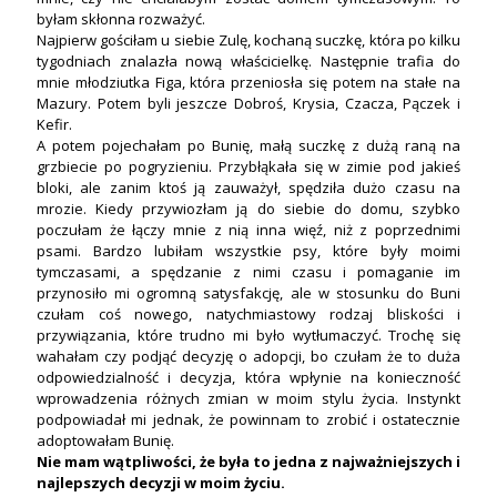
byłam skłonna rozważyć.
Najpierw gościłam u siebie Zulę, kochaną suczkę, która po kilku
tygodniach znalazła nową właścicielkę. Następnie trafia do
mnie młodziutka Figa, która przeniosła się potem na stałe na
Mazury. Potem byli jeszcze Dobroś, Krysia, Czacza, Pączek i
Kefir.
A potem pojechałam po Bunię, małą suczkę z dużą raną na
grzbiecie po pogryzieniu. Przybłąkała się w zimie pod jakieś
bloki, ale zanim ktoś ją zauważył, spędziła dużo czasu na
mrozie. Kiedy przywiozłam ją do siebie do domu, szybko
poczułam że łączy mnie z nią inna więź, niż z poprzednimi
psami. Bardzo lubiłam wszystkie psy, które były moimi
tymczasami, a spędzanie z nimi czasu i pomaganie im
przynosiło mi ogromną satysfakcję, ale w stosunku do Buni
czułam coś nowego, natychmiastowy rodzaj bliskości i
przywiązania, które trudno mi było wytłumaczyć. Trochę się
wahałam czy podjąć decyzję o adopcji, bo czułam że to duża
odpowiedzialność i decyzja, która wpłynie na konieczność
wprowadzenia różnych zmian w moim stylu życia. Instynkt
podpowiadał mi jednak, że powinnam to zrobić i ostatecznie
adoptowałam Bunię.
Nie mam wątpliwości, że była to jedna z najważniejszych i
najlepszych decyzji w moim życiu.