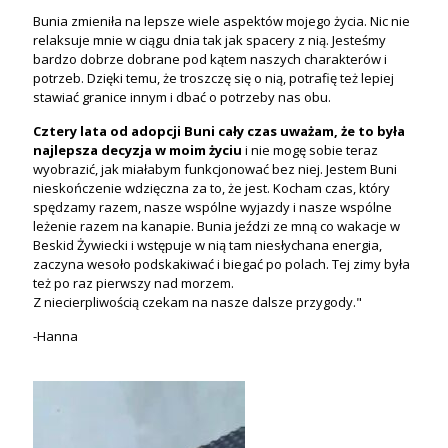
Bunia zmieniła na lepsze wiele aspektów mojego życia. Nic nie
relaksuje mnie w ciągu dnia tak jak spacery z nią. Jesteśmy
bardzo dobrze dobrane pod kątem naszych charakterów i
potrzeb. Dzięki temu, że troszczę się o nią, potrafię też lepiej
stawiać granice innym i dbać o potrzeby nas obu.
Cztery lata od adopcji Buni cały czas uważam, że to była
najlepsza decyzja w moim życiu
i nie mogę sobie teraz
wyobrazić, jak miałabym funkcjonować bez niej. Jestem Buni
nieskończenie wdzięczna za to, że jest. Kocham czas, który
spędzamy razem, nasze wspólne wyjazdy i nasze wspólne
leżenie razem na kanapie. Bunia jeździ ze mną co wakacje w
Beskid Żywiecki i wstępuje w nią tam niesłychana energia,
zaczyna wesoło podskakiwać i biegać po polach. Tej zimy była
też po raz pierwszy nad morzem.
Z niecierpliwością czekam na nasze dalsze przygody."
-Hanna