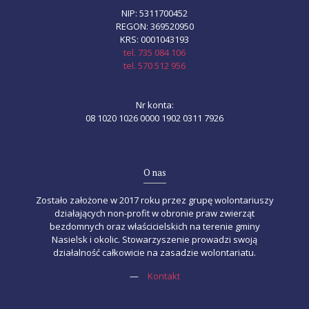
NIP: 5311700452
REGON: 369520950
KRS: 0001043193
tel. 735 084 106
tel. 570 512 956
Nr konta:
08 1020 1026 0000 1902 0311 7926
O nas
Zostało założone w 2017 roku przez grupę wolontariuszy
działających non-profit w obronie praw zwierząt
bezdomnych oraz właścicielskich na terenie gminy
Nasielsk i okolic. Stowarzyszenie prowadzi swoją
działalność całkowicie na zasadzie wolontariatu.
—
Kontakt